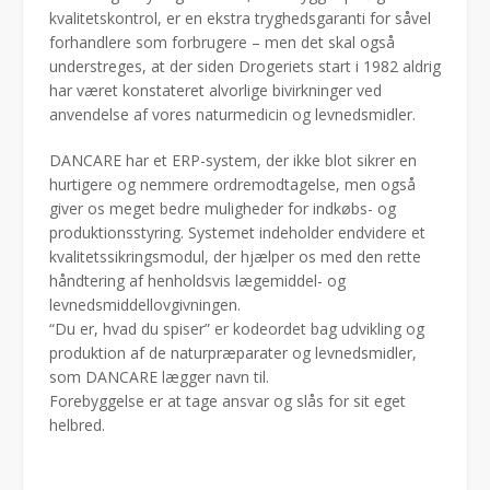
kvalitetskontrol, er en ekstra tryghedsgaranti for såvel
forhandlere som forbrugere – men det skal også
understreges, at der siden Drogeriets start i 1982 aldrig
har været konstateret alvorlige bivirkninger ved
anvendelse af vores naturmedicin og levnedsmidler.
DANCARE har et ERP-system, der ikke blot sikrer en
hurtigere og nemmere ordremodtagelse, men også
giver os meget bedre muligheder for indkøbs- og
produktionsstyring. Systemet indeholder endvidere et
kvalitetssikringsmodul, der hjælper os med den rette
håndtering af henholdsvis lægemiddel- og
levnedsmiddellovgivningen.
“Du er, hvad du spiser” er kodeordet bag udvikling og
produktion af de naturpræparater og levnedsmidler,
som DANCARE lægger navn til.
Forebyggelse er at tage ansvar og slås for sit eget
helbred.